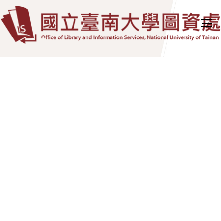
跳
到
主
要
內
容
區