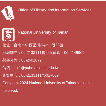
Office of Library and lnformation Services
National University of Tainan
校址：台南市中西區樹林街二段33號
府城總館：06-2133111轉255 傳真：06-2149969
榮譽分館：06-2601672
信箱：lib-1@pubmail.nutn.edu.tw
電算中心：06-2133111#601~609
Copyright 2024 National University of Tainan all rights
reserved.